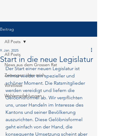
Beitrag
All Posts
9. Jan. 2025
All Posts
Start in die neue Legislatur
News aus dem Grossen Rat
Der Start einer neuen Legislatur ist 
Zeitungen über mich
immer wieder ein spezieller und 
schöner Moment. Die Ratsmitglieder 
Vorstösse
werden vereidigt und liefern die 
Wahlempfehlungen
Gelöbnisformel ab. Wir verpflichten 
uns, unser Handeln im Interesse des 
Kantons und seiner Bevölkerung 
auszurichten. Diese Gelöbnisformel 
geht einfach von der Hand, die 
konsequente Umsetzung scheint aber 