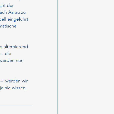
cht der 
nach Aarau zu 
ell eingeführt 
matische 
s alternierend 
s die 
 werden nun 
–  werden wir 
a nie wissen, 