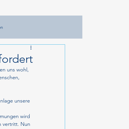
Home
Aktuelles
Meine Person
Meine Politik
en
fordert
en uns wohl, 
Menschen, 
anlage unsere 
immungen wird 
vertritt. Nun 