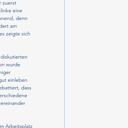
 zuerst 
linke eine 
nnend, denn 
dert am 
s zeigte sich 
diskutierten 
ion wurde 
niger 
gut einleben 
battiert, dass 
verschiedene 
tereinander 
m Arbeitsplatz 