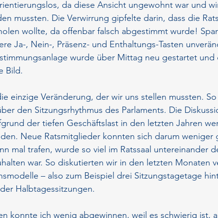
orientierungslos, da diese Ansicht ungewohnt war und wir
den mussten. Die Verwirrung gipfelte darin, dass die Rats
len wollte, da offenbar falsch abgestimmt wurde! Spa
ere Ja-, Nein-, Präsenz- und Enthaltungs-Tasten unverän
bstimmungsanlage wurde über Mittag neu gestartet und e
 Bild.
die einzige Veränderung, der wir uns stellen mussten. So 
 über den Sitzungsrhythmus des Parlaments. Die Diskuss
fgrund der tiefen Geschäftslast in den letzten Jahren we
anden. Neue Ratsmitglieder konnten sich darum weniger 
n mal trafen, wurde so viel im Ratssaal untereinander de
alten war. So diskutierten wir in den letzten Monaten 
nsmodelle – also zum Beispiel drei Sitzungstagetage hin
der Halbtagessitzungen.
 konnte ich wenig abgewinnen, weil es schwierig ist, a