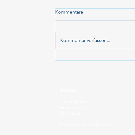
Kommentare
Auftakt 2026
Kommentar verfassen...
Kontakt
Silvan Hilfiker
Bernerweg 4
8916 Jonen
hilfiker@silvan-hilfiker.ch